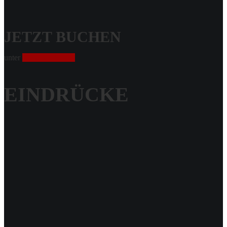
JETZT BUCHEN
unter
038232 – 83105
EINDRÜCKE