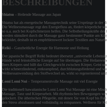
BESCHREIBUNGEN
Shiatsu
– Heilende Massage aus Japan
Shiatsu hat als energetische Massagetechnik seine Ursprünge in der T
Die Wellnessmassage regt den Energiefluss an, fördert körperliche s
so u.a. auch bei Kopfschmerzen helfen. Die Selbstheilungskräfte des
werden stimuliert durch die Massage ganz bestimmter Punkte am Körp
bekleidet, deshalb ist es empfehlenswert lockere Textilien aus Natur
Reiki
– Ganzheitliche Energie für Harmonie und Heilung
Der japanische Begriff Reiki bedeutet übersetzt „universelle Lebenskr
Hände wird feinstoffliche Energie auf Sie übertragen. Die Heilanwend
Ihres Körpers und hilft das Gleichgewicht zwischen Körper, Geist und
wirkt schmerzlindernd, entkrampfend, durchblutungsfördernd und wo
Wellnessanwendung den Stoffwechsel an, wirkt so regenerierend und
Lomi Lomi Nui
– Temperamentvolle Massage mit viel Energie
Die traditionell hawaiianische Lomi Lomi Nui Massage ist eine Misch
Massage, Tanz und Körperarbeit. Mit rhythmischen Bewegungen wer
gelockert. Die ätherischen Pflegeöle, mit denen Sie von Kopf bis Fuß 
den Stress abzubauen und vollständig zu entspannen. Wellness für Kö