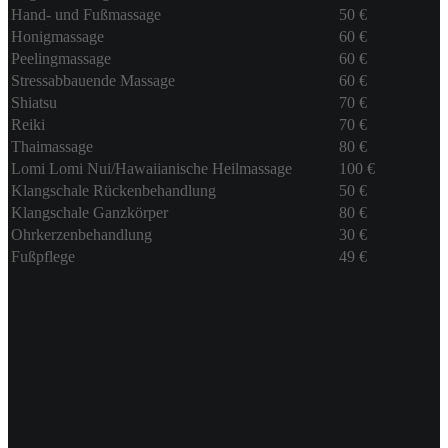
Hand- und Fußmassage
50 €
Honigmassage
60 €
Peelingmassage
60 €
Stressabbauende Massage
60 €
Shiatsu
70 €
Reiki
70 €
Thaimassage
80 €
Lomi Lomi Nui/Hawaiianische Heilmassage
100 €
Klangschale Rückenbehandlung
50 €
Klangschale Ganzkörper
80 €
Ohrkerzenbehandlung
30 €
Fußpflege
49 €