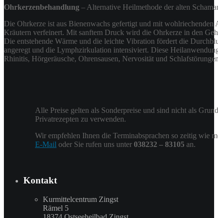
Ohrkerzenbehandlung
– Alternative Heilmethode der alten Schama
Die Ohrkerze ist aus Bienenwachs gefertigt und mit wohlriechenden
Kräutern verfeinert. Mit sanftem Druck wird die Ohrkerze in den Ge
Die entstehende Wärme und die leichte Vibration fördert die Durchb
angeregt und die Lymphzirkulation intensiviert. Diese Heilanwendung 
Rhinitis, Hörgeräusche, Ohrensausen, Nervosität und Schlafstörungen
Alle Preise gelten als Sonderpreise und sind nicht als Gru
Privatrezepten zu verwenden.
Wir empfehlen Ihnen die Terminabsprachen so zeitig wie mö
E-Mail
oder Sie rufen uns unter
038232 – 83105
an.
Kontakt
Kurmittelcentrum Zingst
Rämel 5
18374 Ostseeheilbad Zingst