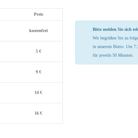
Preis
Bitte melden Sie sich te
kostenfrei
Wir begrüßen Sie zu folg
in unserem Bistro. Um 7:
5 €
für jeweils 50 Minuten.
9 €
14 €
16 €