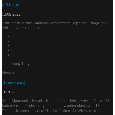
5 Sterne
13.09.2022
Sehr netter Service, sauberes Appartement, gepflegte Anlage. Wir
würden wieder kommen.
Lenn Long Tang
Google
Bewertung
10.2020
Mein Mann und ich sind schon mehrmals hier gewesen. Dieses Mal
haben wir mit Frühstück gebucht und wurden überrascht. Das
Frühstück kann mit jedem Hotel mithalten. 👍 Wir werden im