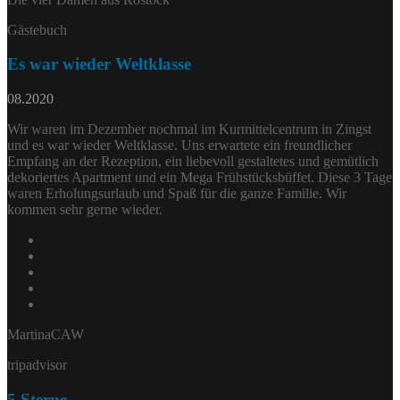
Gästebuch
Es war wieder Weltklasse
08.2020
Wir waren im Dezember nochmal im Kurmittelcentrum in Zingst
und es war wieder Weltklasse. Uns erwartete ein freundlicher
Empfang an der Rezeption, ein liebevoll gestaltetes und gemütlich
dekoriertes Apartment und ein Mega Frühstücksbüffet. Diese 3 Tage
waren Erholungsurlaub und Spaß für die ganze Familie. Wir
kommen sehr gerne wieder.
MartinaCAW
tripadvisor
5 Sterne