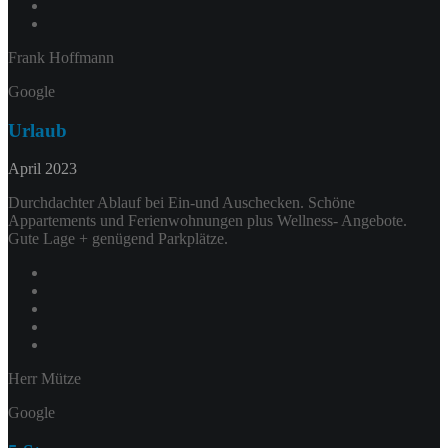
Frank Hoffmann
Google
Urlaub
April 2023
Durchdachter Ablauf bei Ein-und Auschecken. Schöne
Appartements und Ferienwohnungen plus Wellness- Angebote.
Gute Lage + genügend Parkplätze.
Herr Mütze
Google