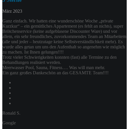
März 2023
Ganz einfach. Wir hatten eine wunderschöne Woche „private
Kurzkur“ – ein gemütliches Appartement (es fehlt an nichts), super
Brötchenservice (keine aufgeblasene Discounter Ware) und vor
allem, ein sehr freundliches, zuvorkommendes Team an Mitarbeitern
(alle und jeder – heutzutage keine Selbstverständlichkeit mehr). Es
wurde alles getan um uns den Aufenthalt so angenehm wie möglich
zu machen. Ist Ihnen gelungen!!!!
Trotz vieler Schwierigkeiten konnten (fast) alle Termine zu den
Behandlungen realisiert werden.
Meerwasser Pool, Sauna, Fitness…. Was will man mehr.
Ein ganz großes Dankeschön an das GESAMTE Team!!!!
Ronald S.
Google