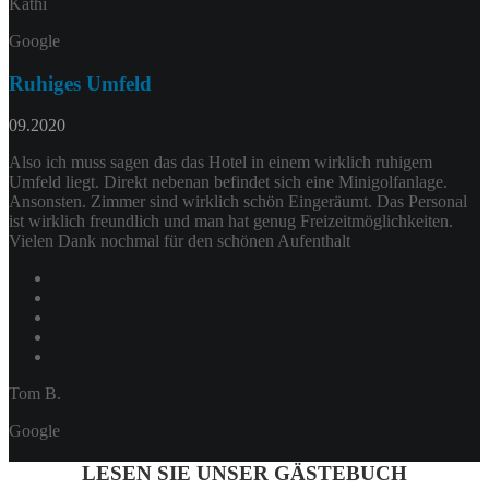
Kathi
Google
Ruhiges Umfeld
09.2020
Also ich muss sagen das das Hotel in einem wirklich ruhigem
Umfeld liegt. Direkt nebenan befindet sich eine Minigolfanlage.
Ansonsten. Zimmer sind wirklich schön Eingeräumt. Das Personal
ist wirklich freundlich und man hat genug Freizeitmöglichkeiten.
Vielen Dank nochmal für den schönen Aufenthalt
Tom B.
Google
LESEN SIE UNSER GÄSTEBUCH