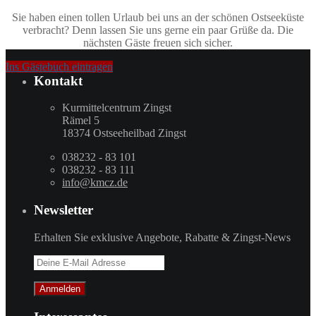
Sie haben einen tollen Urlaub bei uns an der schönen Ostseeküste
verbracht? Denn lassen Sie uns gerne ein paar Grüße da. Die
nächsten Gäste freuen sich sicher.
Ins Gästebuch eintragen
Kontakt
Kurmittelcentrum Zingst
Rämel 5
18374 Ostseeheilbad Zingst
038232 - 83 101
038232 - 83 111
info@kmcz.de
Newsletter
Erhalten Sie exklusive Angebote, Rabatte & Zingst-News