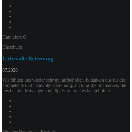
Hannelore G.
Gästebuch
Liebevolle Betreuung
07.2020
Wir fühlten uns wieder sehr gut aufgehoben, bedanken uns für die
kompetente und liebevolle Betreuung, auch für die Schmerzen, die
uns bei den Massagen zugefügt wurden… es hat geholfen.
Die vier Damen aus Rostock