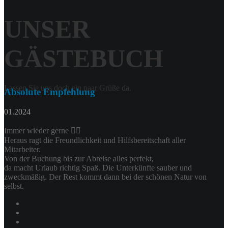
UNSER
GÄSTEBUCH
Lassen Sie uns doch ein paar Grüße da.
Absolute Empfehlung
01.2024
Immer wieder gerne 👍🏻
Heraus ragt die Freundlichkeit und Hilfsbereitschaft aller
Mitarbeiter.
Von der Buchung bis zur Abreise alles perfekt,
da macht Urlaub richtig Spaß. Die Unterkünfte sauber und
zweckmäßig. Der Rest kommt dann bei der schönen Natur von
selbst.