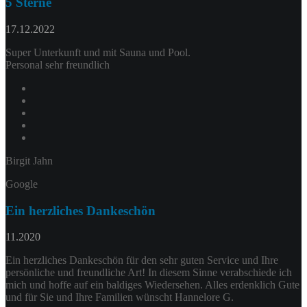
5 Sterne
17.12.2022
Super Unterkunft und mit Sauna und Pool.
Personal sehr freundlich
Birgit Jahn
Google
Ein herzliches Dankeschön
11.2020
Ein herzliches Dankeschön für den sehr guten Service und Ihre
persönliche und freundliche Art! In diesem Sinne verabschiede ich
mich und hoffe auf ein baldiges Wiedersehen. Alles erdenklich Gute
und für Sie und Ihre Familien wünscht Hannelore G.