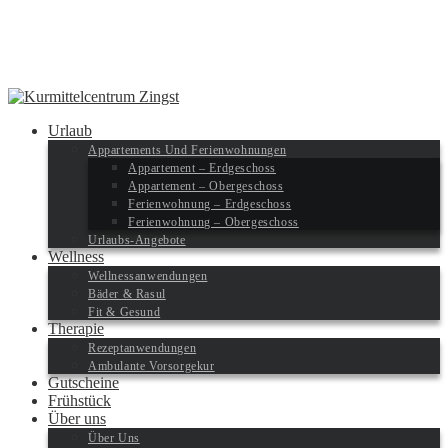
Urlaub
Appartements Und Ferienwohnungen
Appartement – Erdgeschoss
Appartement – Obergeschoss
Ferienwohnung – Erdgeschoss
Ferienwohnung – Obergeschoss
Urlaubs-Angebote
Wellness
Wellnessanwendungen
Bäder & Rasul
Fit & Gesund
Therapie
Rezeptanwendungen
Ambulante Vorsorgekur
Gutscheine
Frühstück
Über uns
Über Uns