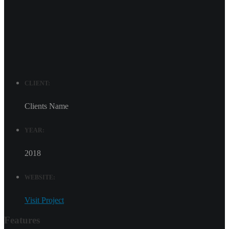
+
CLIENT:
Clients Name
YEAR:
2018
WEBSITE:
Visit Project
Features