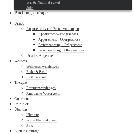
Wir & Nachhaltigkeit
Jobs
Buchungsanfrage
Urlaub
Appartements und Ferienwohnungen
Appartement – Erdgeschoss
Appartement – Obergeschoss
Ferienwohnung – Erdgeschoss
Ferienwohnung – Obergeschoss
Urlaubs-Angebote
Wellness
Wellnessanwendungen
Bäder & Rasul
Fit & Gesund
Therapie
Rezeptanwendungen
Ambulante Vorsorgekur
Gutscheine
Frühstück
Über uns
Über uns
Wir & Nachhaltigkeit
Jobs
Buchungsanfrage