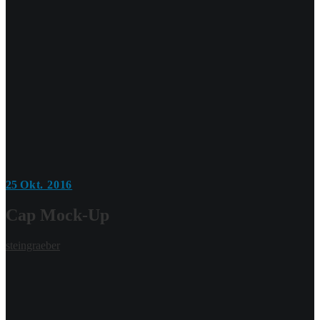
25
Okt. 2016
Cap Mock-Up
steingraeber